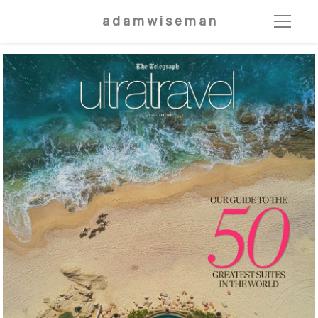
a d a m w i s e m a n