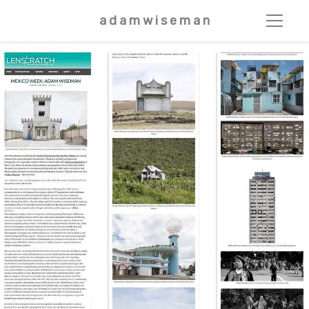
a d a m w i s e m a n