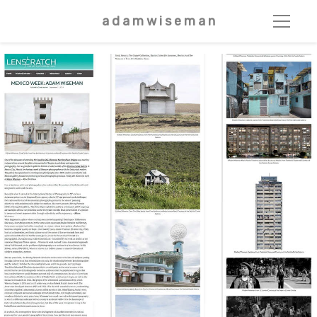
a d a m w i s e m a n