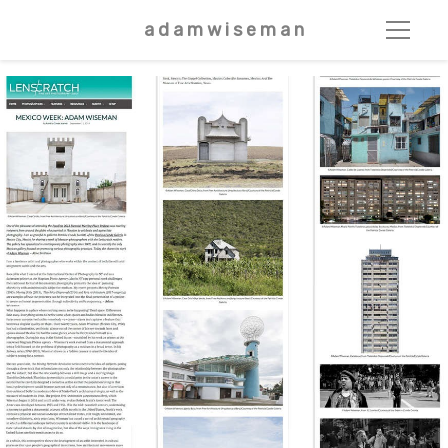
a d a m w i s e m a n