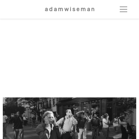
a d a m w i s e m a n