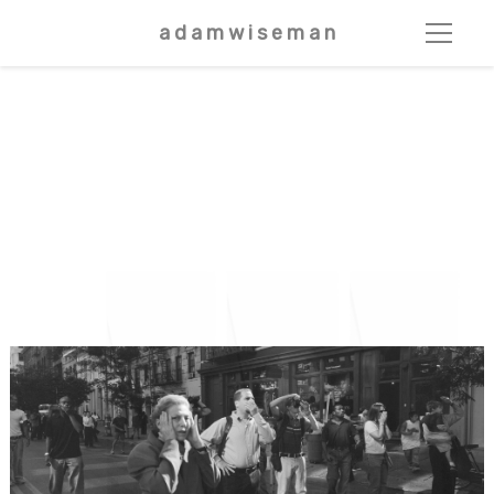
a d a m w i s e m a n