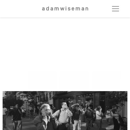
a d a m w i s e m a n