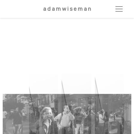
a d a m w i s e m a n