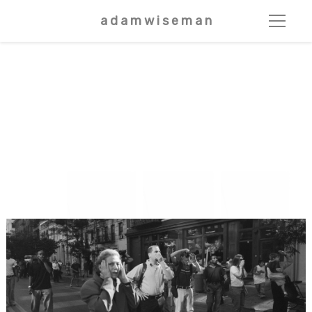
a d a m w i s e m a n