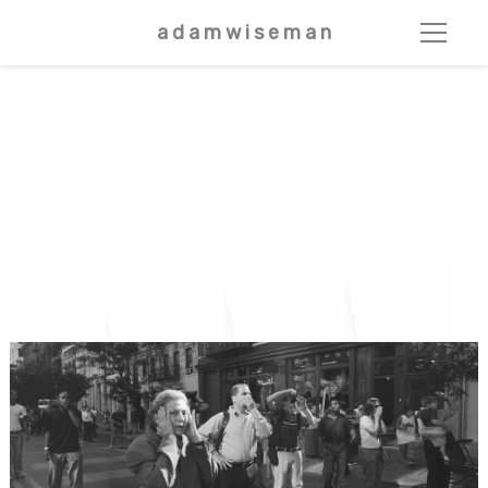
a d a m w i s e m a n