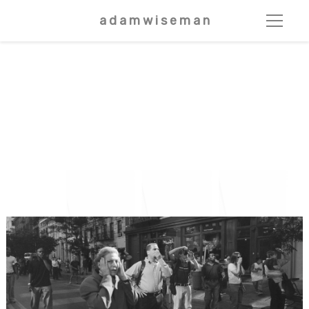
a d a m w i s e m a n